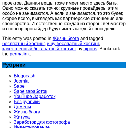
проектов. Данная вещь, тоже имеет место здесь быть.
Одно можно сказать точно: крупные провайдеры этим
особо не занимаются. А если и занимаются, то это будет,
скорее всего, выглядеть как партнёрские отношения или
спонсорство. И естественно каждая из сторон: вебмастер
и спонсор провайдер будут иметь каждый свою долю.
This entry was posted in
Жизнь блога
and tagged
беслпатный хостинг
,
ищу беслпатный хостинг
,
качественный беслпатный хостинг
by
nipons
. Bookmark
the
permalink
.
Рубрики
Blogocash
Joomla
Sape
Sape заработок
YouTube Заработок
Без рубрики
Домены
Жизнь блога
Житуха
Заработок для фотогрофа
Инвестирование