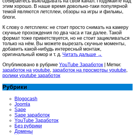
собираетесь выкладывать на свой канал. Подумайте над
этим хорошо. В наше время довольно-таки популярной
темой являются летсплеи, обзоры на игры и фильмы,
блоги.
К слову о летсплеях: не стоит просто снимать на камеру
скучные прохождения по два часа и так далее. Такой
формат тоже приветствуется, но не стоит зацикливаться
только на нём. Вы можете вырезать скучные моменты,
добавить какой-нибудь интересный монтаж,
оригинальный юмор и т. д.
Читать дальше
→
Опубликовано в рубрике
YouTube Заработок
|
Метки:
заработок на youtube
,
заработок на просмотры youtube
,
ролики youtube заработок
Рубрики
Blogocash
Joomla
Sape
Sape заработок
YouTube Заработок
Без рубрики
Домены