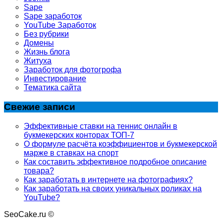
Sape
Sape заработок
YouTube Заработок
Без рубрики
Домены
Жизнь блога
Житуха
Заработок для фотогрофа
Инвестирование
Тематика сайта
Свежие записи
Эффективные ставки на теннис онлайн в
букмекерских конторах ТОП-7
О формуле расчёта коэффициентов и букмекерской
марже в ставках на спорт
Как составить эффективное подробное описание
товара?
Как заработать в интернете на фотографиях?
Как заработать на своих уникальных роликах на
YouTube?
SeoCake.ru ©