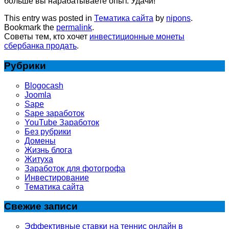
больше вы нарабатываете опыт. Удачи!
This entry was posted in
Тематика сайта
by
nipons
.
Bookmark the
permalink
.
Советы тем, кто хочет
инвестиционные монеты
сбербанка продать
.
Рубрики
Blogocash
Joomla
Sape
Sape заработок
YouTube Заработок
Без рубрики
Домены
Жизнь блога
Житуха
Заработок для фотогрофа
Инвестирование
Тематика сайта
Свежие записи
Эффективные ставки на теннис онлайн в