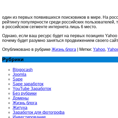
один из первых появившихся поисковиков в мире. На рос
рейтингу популярности среди российских пользователей, т
в российском сегменте интернета лишь 6 место.
Однако, если ваш ресурс будет на первых позициях Yahoo
почему будет разумно заняться продвижением своего сайт
Опубликовано в рубрике
Жизнь блога
|
Метки:
Yahoo
,
Yahoo
Рубрики
Blogocash
Joomla
Sape
Sape заработок
YouTube Заработок
Без рубрики
Домены
Жизнь блога
Житуха
Заработок для фотогрофа
Инвестирование