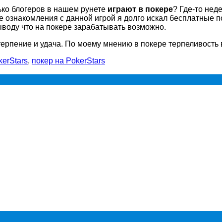
ько блогеров в нашем рунете
играют в покере
? Где-то нед
сле ознакомления с данной игрой я долго искал бесплатные 
ыводу что на покере зарабатывать возможно.
о терпение и удача. По моему мнению в покере терпеливость
kerStars
,
покер на PokerStars