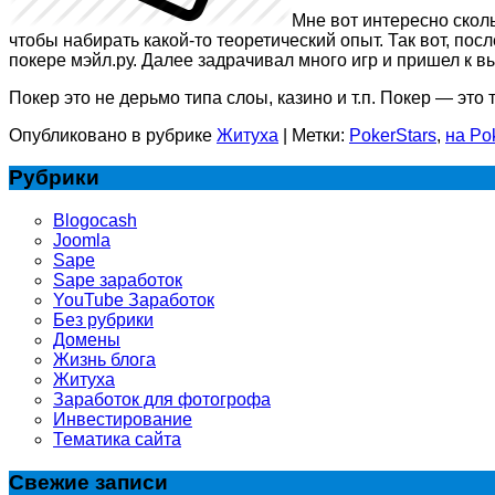
Мне вот интересно скол
чтобы набирать какой-то теоретический опыт. Так вот, по
покере мэйл.ру. Далее задрачивал много игр и пришел к в
Покер это не дерьмо типа слоы, казино и т.п. Покер — эт
Опубликовано в рубрике
Житуха
|
Метки:
PokerStars
,
на Po
Рубрики
Blogocash
Joomla
Sape
Sape заработок
YouTube Заработок
Без рубрики
Домены
Жизнь блога
Житуха
Заработок для фотогрофа
Инвестирование
Тематика сайта
Свежие записи