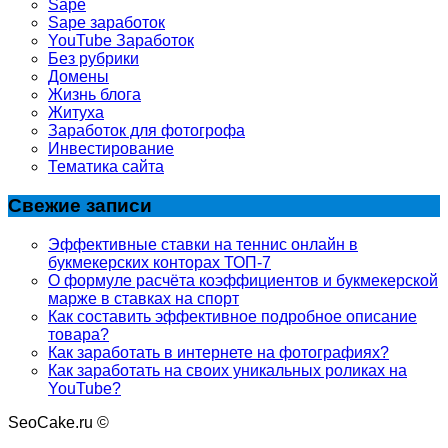
Sape
Sape заработок
YouTube Заработок
Без рубрики
Домены
Жизнь блога
Житуха
Заработок для фотогрофа
Инвестирование
Тематика сайта
Свежие записи
Эффективные ставки на теннис онлайн в
букмекерских конторах ТОП-7
О формуле расчёта коэффициентов и букмекерской
марже в ставках на спорт
Как составить эффективное подробное описание
товара?
Как заработать в интернете на фотографиях?
Как заработать на своих уникальных роликах на
YouTube?
SeoCake.ru ©