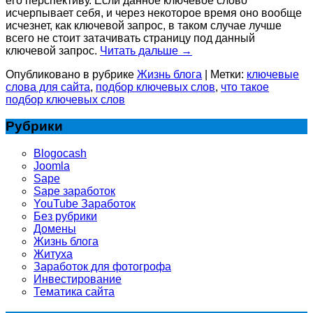
его перспективу. Если данное ключевое слово
исчерпывает себя, и через некоторое время оно вообще
исчезнет, как ключевой запрос, в таком случае лучше
всего не стоит затачивать страницу под данный
ключевой запрос.
Читать дальше
→
Опубликовано в рубрике
Жизнь блога
|
Метки:
ключевые
слова для сайта
,
подбор ключевых слов
,
что такое
подбор ключевых слов
Рубрики
Blogocash
Joomla
Sape
Sape заработок
YouTube Заработок
Без рубрики
Домены
Жизнь блога
Житуха
Заработок для фотогрофа
Инвестирование
Тематика сайта