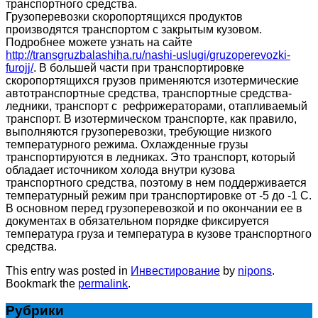
транспортного средства.
Грузоперевозки скоропортящихся продуктов
производятся транспортом с закрытым кузовом.
Подробнее можете узнать на сайте
http://transgruzbalashiha.ru/nashi-uslugi/gruzoperevozki-
furojj/
. В большей части при транспортировке
скоропортящихся грузов применяются изотермические
автотранспортные средства, транспортные средства-
ледники, транспорт с рефрижераторами, отапливаемый
транспорт. В изотермическом транспорте, как правило,
выполняются грузоперевозки, требующие низкого
температурного режима. Охлажденные грузы
транспортируются в ледниках. Это транспорт, который
обладает источником холода внутри кузова
транспортного средства, поэтому в нем поддерживается
температурный режим при транспортировке от -5 до -1 С.
В основном перед грузоперевозкой и по окончании ее в
документах в обязательном порядке фиксируется
температура груза и температура в кузове транспортного
средства.
This entry was posted in
Инвестирование
by
nipons
.
Bookmark the
permalink
.
Рубрики