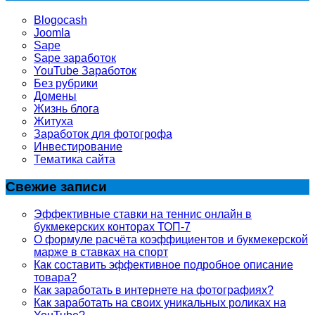
Blogocash
Joomla
Sape
Sape заработок
YouTube Заработок
Без рубрики
Домены
Жизнь блога
Житуха
Заработок для фотогрофа
Инвестирование
Тематика сайта
Свежие записи
Эффективные ставки на теннис онлайн в
букмекерских конторах ТОП-7
О формуле расчёта коэффициентов и букмекерской
марже в ставках на спорт
Как составить эффективное подробное описание
товара?
Как заработать в интернете на фотографиях?
Как заработать на своих уникальных роликах на